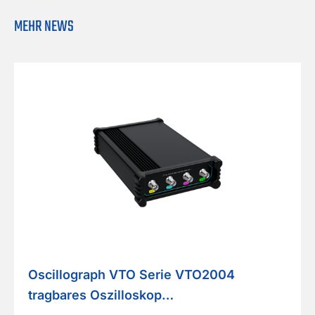
e
MEHR NEWS
s
*
Oscillograph VTO Serie VTO2004
tragbares Oszilloskop…