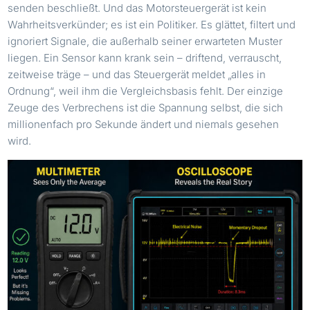
senden beschließt. Und das Motorsteuergerät ist kein
Wahrheitsverkünder; es ist ein Politiker. Es glättet, filtert und
ignoriert Signale, die außerhalb seiner erwarteten Muster
liegen. Ein Sensor kann krank sein – driftend, verrauscht,
zeitweise träge – und das Steuergerät meldet „alles in
Ordnung“, weil ihm die Vergleichsbasis fehlt. Der einzige
Zeuge des Verbrechens ist die Spannung selbst, die sich
millionenfach pro Sekunde ändert und niemals gesehen
wird.