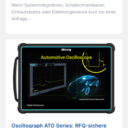
Wenn Systemintegratoren, Schaltschrankbauer,
Einkaufsteams oder Elektroingenieure kurz vor einer
Anfrage…
Oscillograph ATO Series: RFQ-sichere