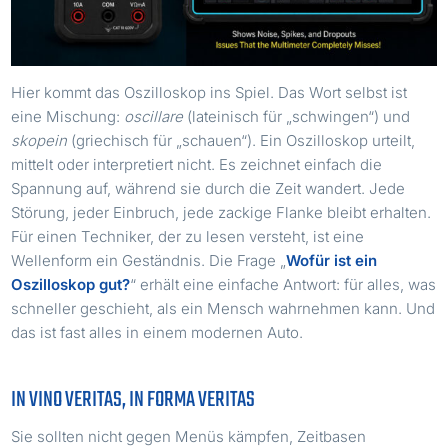
Hier kommt das Oszilloskop ins Spiel. Das Wort selbst ist
eine Mischung:
oscillare
(lateinisch für „schwingen“) und
skopein
(griechisch für „schauen“). Ein Oszilloskop urteilt,
mittelt oder interpretiert nicht. Es zeichnet einfach die
Spannung auf, während sie durch die Zeit wandert. Jede
Störung, jeder Einbruch, jede zackige Flanke bleibt erhalten.
Für einen Techniker, der zu lesen versteht, ist eine
Wellenform ein Geständnis. Die Frage „
Wofür ist ein
Oszilloskop gut?
“ erhält eine einfache Antwort: für alles, was
schneller geschieht, als ein Mensch wahrnehmen kann. Und
das ist fast alles in einem modernen Auto.
IN VINO VERITAS, IN FORMA VERITAS
Sie sollten nicht gegen Menüs kämpfen, Zeitbasen