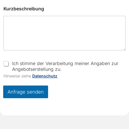
Kurzbeschreibung
E
-
C
Ich stimme der Verarbeitung meiner Angaben zur
M
h
Angebotserstellung zu.
a
e
Hinweise siehe
Datenschutz
.
i
c
l
k
C
b
Anfrage senden
h
o
e
x
c
e
k
s
b
*
o
x