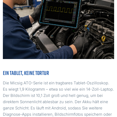
EIN TABLET, KEINE TORTUR
Die Micsig ATO-Serie ist ein tragbares Tablet-Oszilloskop.
Es wiegt 1,9 Kilogramm – etwa so viel wie ein 14-Zoll-Laptop.
Der Bildschirm ist 10,1 Zoll groß und hell genug, um bei
direktem Sonnenlicht ablesbar zu sein. Der Akku hält eine
ganze Schicht. Es läuft mit Android, sodass Sie weitere
Diagnose-Apps installieren, Bildschirmfotos speichern oder