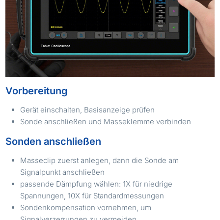
Vorbereitung
Gerät einschalten, Basisanzeige prüfen
Sonde anschließen und Masseklemme verbinden
Sonden anschließen
Masseclip zuerst anlegen, dann die Sonde am
Signalpunkt anschließen
passende Dämpfung wählen: 1X für niedrige
Spannungen, 10X für Standardmessungen
Sondenkompensation vornehmen, um
Signalverzerrungen zu vermeiden