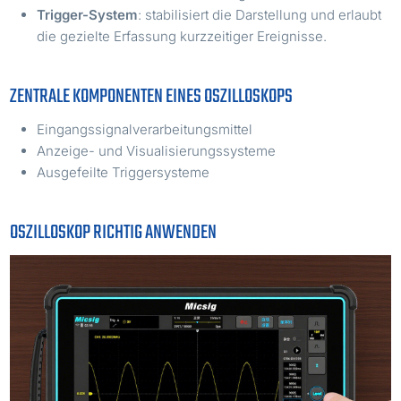
Trigger-System
: stabilisiert die Darstellung und erlaubt
die gezielte Erfassung kurzzeitiger Ereignisse.
ZENTRALE KOMPONENTEN EINES OSZILLOSKOPS
Eingangssignalverarbeitungsmittel
Anzeige- und Visualisierungssysteme
Ausgefeilte Triggersysteme
OSZILLOSKOP RICHTIG ANWENDEN