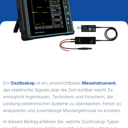
Ein
Oszilloskop
ist ein unverzichtbares
Messinstrument
,
das elektrische Signale über die Zeit sichtbar macht. Es
ermöglicht Ingenieuren, Technikern und Forschern, die
Leistung elektronischer Systeme zu überwachen, Fehler zu
analysieren und zuverlässige Messergebnisse zu erzielen.
In diesem Beitrag erfahren Sie, welche Oszilloskop-Typen