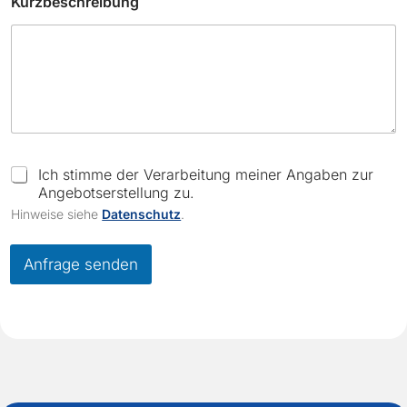
Kurzbeschreibung
b
u
n
g
C
h
e
c
k
b
C
Ich stimme der Verarbeitung meiner Angaben zur
o
h
Angebotserstellung zu.
x
e
e
Hinweise siehe
Datenschutz
.
c
s
k
b
Anfrage senden
o
x
e
s
*