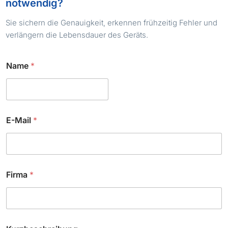
notwendig?
Sie sichern die Genauigkeit, erkennen frühzeitig Fehler und
verlängern die Lebensdauer des Geräts.
E
Name
*
-
M
a
i
l
K
E-Mail
*
u
r
z
b
e
s
Firma
*
c
h
r
e
i