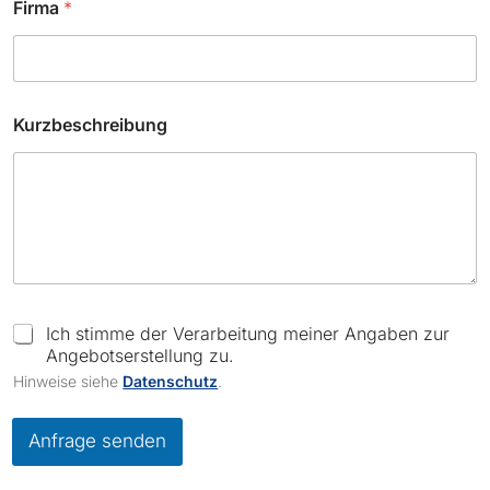
Firma
*
-
M
a
i
l
K
Kurzbeschreibung
u
r
z
b
e
s
c
h
r
e
C
Ich stimme der Verarbeitung meiner Angaben zur
i
h
Angebotserstellung zu.
b
e
Hinweise siehe
Datenschutz
.
u
c
n
k
g
b
Anfrage senden
K
o
u
x