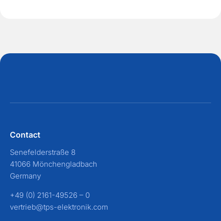
r
e
z
s
b
*
e
s
c
h
r
e
i
b
u
n
g
Contact
Senefelderstraße 8
41066 Mönchengladbach
Germany
+49 (0) 2161-49526 – 0
vertrieb@tps-elektronik.com