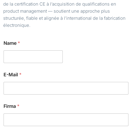
de la certification CE à l’acquisition de qualifications en
product management — soutient une approche plus
structurée, fiable et alignée à l’international de la fabrication
électronique.
E
Name
*
-
M
a
i
l
*
E-Mail
*
*
Firma
*