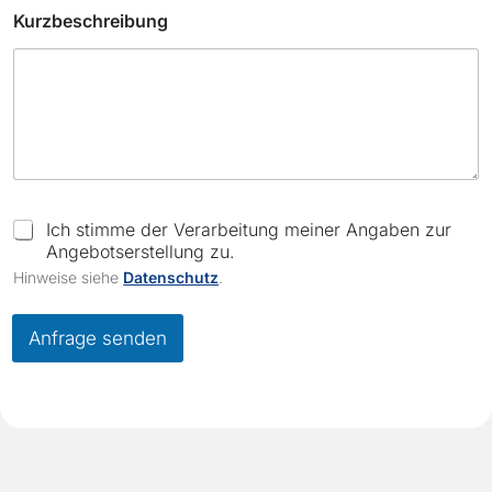
Kurzbeschreibung
C
Ich stimme der Verarbeitung meiner Angaben zur
h
Angebotserstellung zu.
e
Hinweise siehe
Datenschutz
.
c
k
b
Anfrage senden
o
x
e
s
*