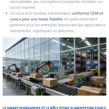
rend adaptés aux conceptions compactes montées sur
circuit imprimé.
Le choix d’un module d’alimentation
conforme CEM et
conçu pour une haute fiabilité
est particulièrement
pertinent pour les entrepôts desservant des applications
automobiles, logistiques ou télécoms.
LE SMART WAREHOUSE ET LE RÔLE D’UNE ALIMENTATION FIABLE