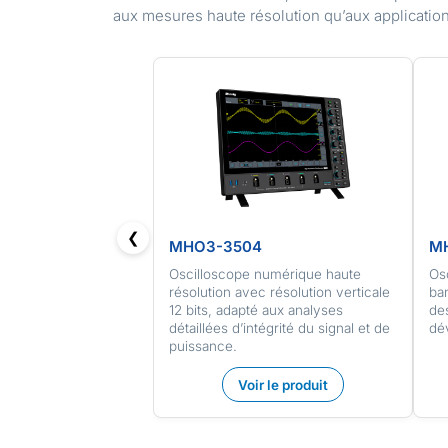
aux mesures haute résolution qu’aux application
❮
MHO3-3504
M
Oscilloscope numérique haute
Os
résolution avec résolution verticale
ban
12 bits, adapté aux analyses
de
détaillées d’intégrité du signal et de
dé
puissance.
Voir le produit