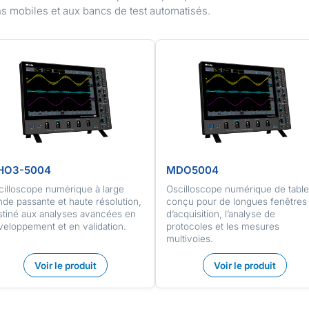
s mobiles et aux bancs de test automatisés.
HO3-5004
MDO5004
cilloscope numérique à large
Oscilloscope numérique de table
de passante et haute résolution,
conçu pour de longues fenêtres
stiné aux analyses avancées en
d’acquisition, l’analyse de
veloppement et en validation.
protocoles et les mesures
multivoies.
Voir le produit
Voir le produit