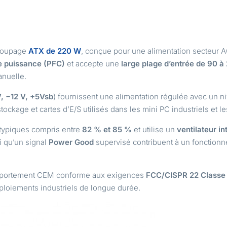
écoupage
ATX de 220 W
, conçue pour une alimentation secteur 
de puissance (PFC)
et accepte une
large plage d’entrée de 90 
anuelle.
V, −12 V, +5Vsb
) fournissent une alimentation régulée avec un ni
ockage et cartes d’E/S utilisés dans les mini PC industriels et l
 typiques compris entre
82 % et 85 %
et utilise un
ventilateur i
i qu’un signal
Power Good
supervisé contribuent à un fonctionn
omportement CEM conforme aux exigences
FCC/CISPR 22 Classe
éploiements industriels de longue durée.