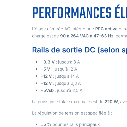
PERFORMANCES ÉLE
L’étage d’entrée AC intègre une
PFC active
et r
charge est de
90 à 264 VAC à 47–63 Hz
, perme
Rails de sortie DC (selon s
+3,3 V
: jusqu’à 8 A
+5 V
: jusqu’à 12 A
+12 V
: jusqu’à 14 A
−12 V
: jusqu’à 0,3 A
+5Vsb
: jusqu’à 2,5 A
La puissance totale maximale est de
220 W
, av
La régulation de tension est spécifiée à :
±5 %
pour les rails principaux