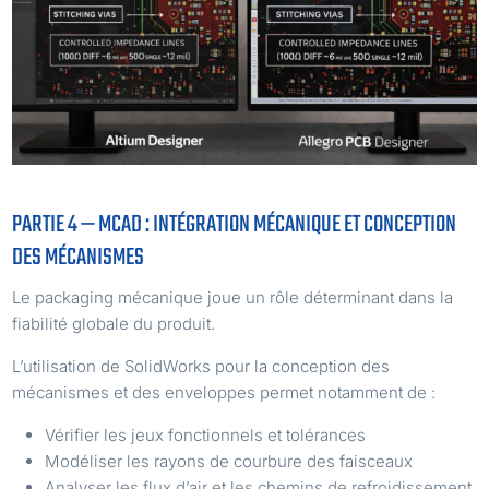
PARTIE 4 — MCAD : INTÉGRATION MÉCANIQUE ET CONCEPTION
DES MÉCANISMES
Le packaging mécanique joue un rôle déterminant dans la
fiabilité globale du produit.
L’utilisation de SolidWorks pour la conception des
mécanismes et des enveloppes permet notamment de :
Vérifier les jeux fonctionnels et tolérances
Modéliser les rayons de courbure des faisceaux
Analyser les flux d’air et les chemins de refroidissement