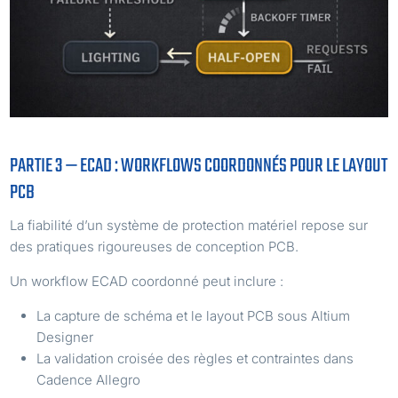
PARTIE 3 — ECAD : WORKFLOWS COORDONNÉS POUR LE LAYOUT
PCB
La fiabilité d’un système de protection matériel repose sur
des pratiques rigoureuses de conception PCB.
Un workflow ECAD coordonné peut inclure :
La capture de schéma et le layout PCB sous Altium
Designer
La validation croisée des règles et contraintes dans
Cadence Allegro