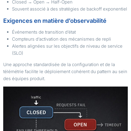
Closed → Open → Half-Open
Souvent associé à des stratégies de backoff exponentiel
Exigences en matière d’observabilité
Événements de transition d’état
Compteurs d’activation des mécanismes de repli
Alertes alignées sur les objectifs de niveau de service
(SLO)
Une approche standardisée de la configuration et de la
télémétrie facilite le déploiement cohérent du pattern au sein
des équipes produit.