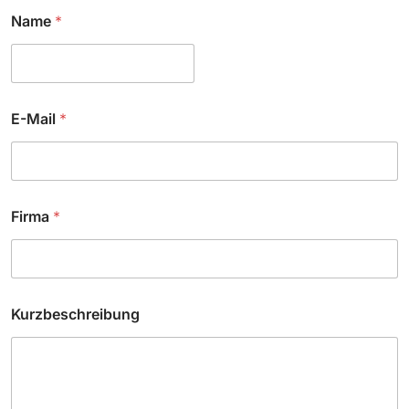
Name
*
E-Mail
*
N
Firma
*
a
m
e
N
a
m
Kurzbeschreibung
e
*