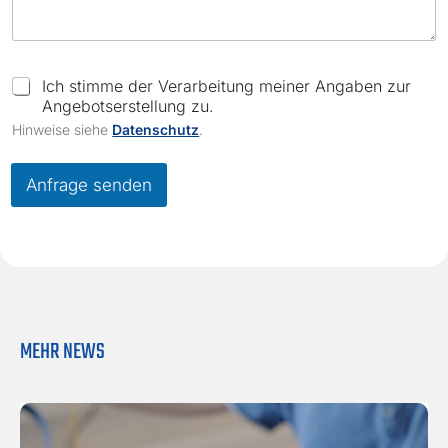
C
Ich stimme der Verarbeitung meiner Angaben zur
h
Angebotserstellung zu.
e
Hinweise siehe
Datenschutz
.
c
k
b
Anfrage senden
o
x
e
s
*
MEHR NEWS