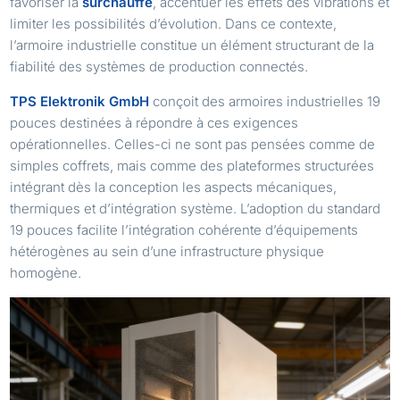
favoriser la
surchauffe
, accentuer les effets des vibrations et
limiter les possibilités d’évolution. Dans ce contexte,
l’armoire industrielle constitue un élément structurant de la
fiabilité des systèmes de production connectés.
TPS Elektronik GmbH
conçoit des armoires industrielles 19
pouces destinées à répondre à ces exigences
opérationnelles. Celles-ci ne sont pas pensées comme de
simples coffrets, mais comme des plateformes structurées
intégrant dès la conception les aspects mécaniques,
thermiques et d’intégration système. L’adoption du standard
19 pouces facilite l’intégration cohérente d’équipements
hétérogènes au sein d’une infrastructure physique
homogène.