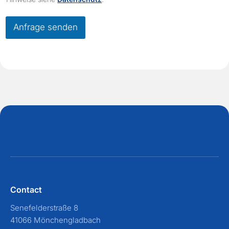
c
k
b
Anfrage senden
o
x
e
s
*
Contact
Senefelderstraße 8
41066 Mönchengladbach