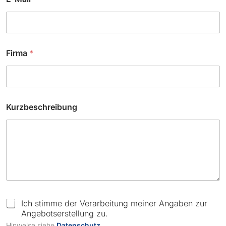
F
Firma
*
i
r
m
a
E
-
Kurzbeschreibung
M
a
i
l
C
Ich stimme der Verarbeitung meiner Angaben zur
h
Angebotserstellung zu.
e
Hinweise siehe
Datenschutz
.