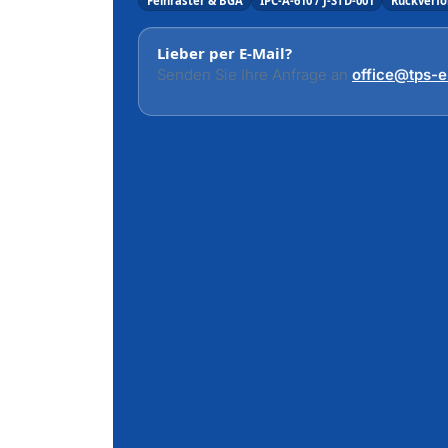
Feinraster & BGA
IPC-A-610 / J-STD-001
Rückverfo
Lieber per E-Mail?
Senden Sie Ihre Anfrage an
office@tps-e