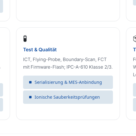
🧪
Test & Qualität
T
ICT, Flying-Probe, Boundary-Scan, FCT
F
&
mit Firmware-Flash; IPC-A-610 Klasse 2/3.
W
L
Serialisierung & MES-Anbindung
Ionische Sauberkeitsprüfungen