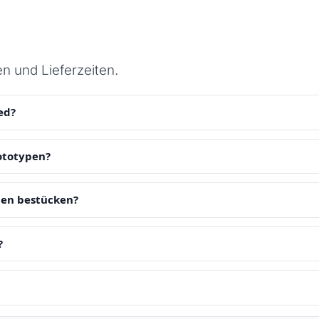
n und Lieferzeiten.
ed?
ototypen?
nen bestücken?
?