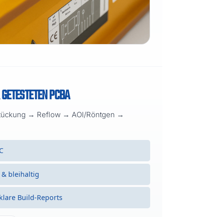
 GETESTETEN PCBA
stückung → Reflow → AOI/Röntgen →
C
& bleihaltig
klare Build-Reports