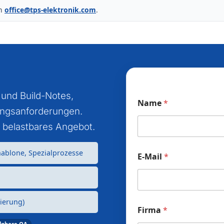
an
office@tps-elektronik.com
.
 und Build-Notes,
Name
*
ungsanforderungen.
 belastbares Angebot.
hablone, Spezialprozesse
E-Mail
*
ierung)
Firma
*