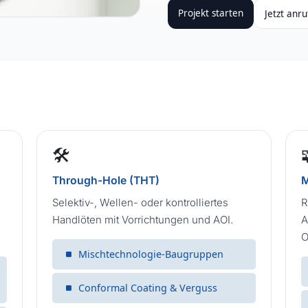
Projekt starten
Jetzt anr
🛠️
Through-Hole (THT)
M
Selektiv-, Wellen- oder kontrolliertes
R
Handlöten mit Vorrichtungen und AOI.
A
O
Mischtechnologie-Baugruppen
Conformal Coating & Verguss