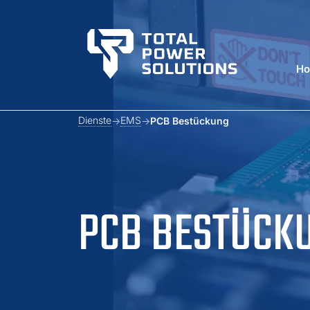
H
Dienste
EMS
PCB Bestückung
PCB BESTÜCK