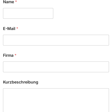
Name
*
h
e
c
k
b
o
E-Mail
*
x
e
s
Firma
*
Kurzbeschreibung