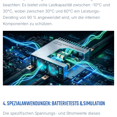
beachten: Es bietet volle Lastkapazität zwischen -10°C und
30°C, wobei zwischen 30°C und 60°C ein Leistungs-
Derating von 90 % angewendet wird, um die internen
Komponenten zu schützen.
4. SPEZIALANWENDUNGEN: BATTERIETESTS & SIMULATION
Die spezifischen Spannungs- und Stromwerte dieses