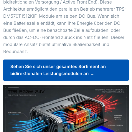
bidirektionalen Versorgung / Active Front End). Diese
Architektur ermöglicht den parallelen Betrieb mehrerer TPS-
DM570T1512KIF-Module am selben DC-Bus. Wenn sich
eine Batteriezelle entlädt, kann ihre Energie über den DC-
Bus fließen, um eine benachbarte Zelle aufzuladen, oder
durch das AC-DC-Frontend zurück ins Netz fließen. Dieser
modulare Ansatz bietet ultimative Skalierbarkeit und
Redundanz.
Sehen Sie sich unser gesamtes Sortiment an
bidirektionalen Leistungsmodulen an →