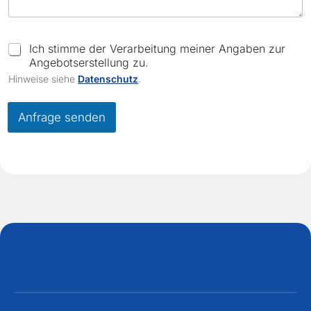
C
Ich stimme der Verarbeitung meiner Angaben zur
h
Angebotserstellung zu.
e
Hinweise siehe
Datenschutz
.
c
k
b
Anfrage senden
o
x
e
s
*