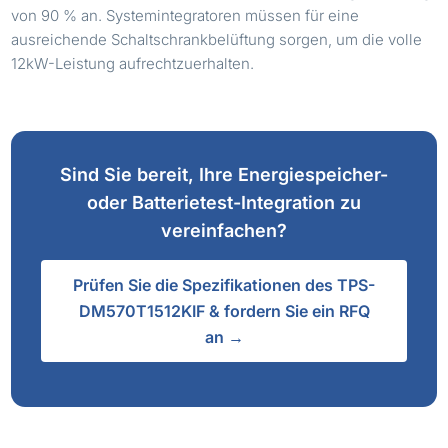
von 90 % an. Systemintegratoren müssen für eine
ausreichende Schaltschrankbelüftung sorgen, um die volle
12kW-Leistung aufrechtzuerhalten.
Sind Sie bereit, Ihre Energiespeicher-
oder Batterietest-Integration zu
vereinfachen?
Prüfen Sie die Spezifikationen des TPS-
DM570T1512KIF & fordern Sie ein RFQ
an →
C