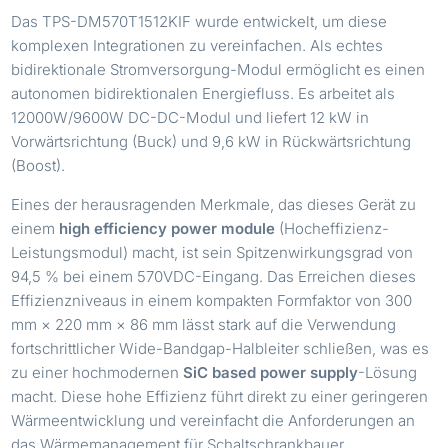
Das TPS-DM570T1512KIF wurde entwickelt, um diese
komplexen Integrationen zu vereinfachen. Als echtes
bidirektionale Stromversorgung-Modul ermöglicht es einen
autonomen bidirektionalen Energiefluss. Es arbeitet als
12000W/9600W DC-DC-Modul und liefert 12 kW in
Vorwärtsrichtung (Buck) und 9,6 kW in Rückwärtsrichtung
(Boost).
Eines der herausragenden Merkmale, das dieses Gerät zu
einem
high efficiency power module
(Hocheffizienz-
Leistungsmodul) macht, ist sein Spitzenwirkungsgrad von
94,5 % bei einem 570VDC-Eingang. Das Erreichen dieses
Effizienzniveaus in einem kompakten Formfaktor von 300
mm × 220 mm × 86 mm lässt stark auf die Verwendung
fortschrittlicher Wide-Bandgap-Halbleiter schließen, was es
zu einer hochmodernen
SiC based power supply
-Lösung
macht. Diese hohe Effizienz führt direkt zu einer geringeren
Wärmeentwicklung und vereinfacht die Anforderungen an
das Wärmemanagement für Schaltschrankbauer.