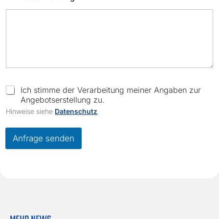
C
Ich stimme der Verarbeitung meiner Angaben zur
h
Angebotserstellung zu.
e
Hinweise siehe
Datenschutz
.
c
k
b
Anfrage senden
o
x
e
s
*