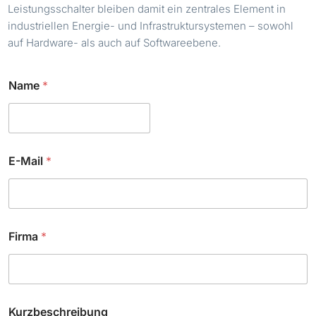
Leistungsschalter bleiben damit ein zentrales Element in
industriellen Energie- und Infrastruktursystemen – sowohl
auf Hardware- als auch auf Softwareebene.
*
Name
*
*
C
h
e
c
k
E-Mail
*
b
o
x
e
s
Firma
*
Kurzbeschreibung