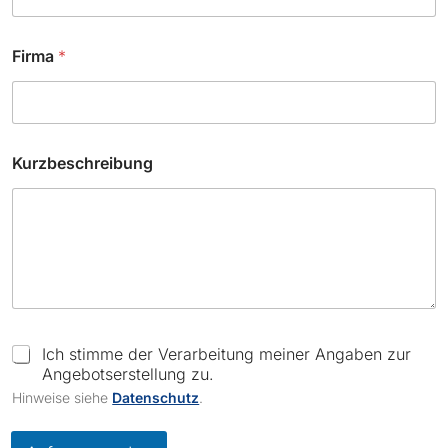
F
Firma
*
i
r
m
a
K
u
Kurzbeschreibung
r
z
b
e
s
c
h
r
e
i
C
Ich stimme der Verarbeitung meiner Angaben zur
b
h
Angebotserstellung zu.
u
e
Hinweise siehe
Datenschutz
.
n
c
g
k
C
b