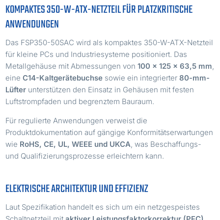
KOMPAKTES 350-W-ATX-NETZTEIL FÜR PLATZKRITISCHE
ANWENDUNGEN
Das FSP350-50SAC wird als kompaktes 350-W-ATX-Netzteil
für kleine PCs und Industriesysteme positioniert. Das
Metallgehäuse mit Abmessungen von
100 × 125 × 63,5 mm
,
eine
C14-Kaltgerätebuchse
sowie ein integrierter
80-mm-
Lüfter
unterstützen den Einsatz in Gehäusen mit festen
Luftstrompfaden und begrenztem Bauraum.
Für regulierte Anwendungen verweist die
Produktdokumentation auf gängige Konformitätserwartungen
wie
RoHS, CE, UL, WEEE und UKCA
, was Beschaffungs-
und Qualifizierungsprozesse erleichtern kann.
ELEKTRISCHE ARCHITEKTUR UND EFFIZIENZ
Laut Spezifikation handelt es sich um ein netzgespeistes
Schaltnetzteil mit
aktiver Leistungsfaktorkorrektur (PFC)
,