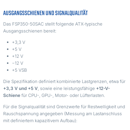
AUSGANGSSCHIENEN UND SIGNALQUALITÄT
Das FSP350-50SAC stellt folgende ATX-typische
Ausgangsschienen bereit:
+3,3 V
+5 V
+12 V
−12 V
+5 VSB
Die Spezifikation definiert kombinierte Lastgrenzen, etwa für
+3,3 V und +5 V
, sowie eine leistungsfähige
+12-V-
Schiene
für CPU-, GPU-, Motor- oder Lüfterlasten.
Für die Signalqualität sind Grenzwerte für Restwelligkeit und
Rauschspannung angegeben (Messung am Lastanschluss
mit definiertem kapazitivem Aufbau):