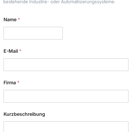
bestehende Industrie- oder Automatisierungssysteme.
*
Name
*
K
u
r
z
b
e
E-Mail
*
s
c
h
r
e
i
Firma
*
b
u
n
g
Kurzbeschreibung