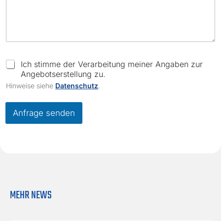
C
Ich stimme der Verarbeitung meiner Angaben zur
h
Angebotserstellung zu.
e
Hinweise siehe
Datenschutz
.
c
k
b
Anfrage senden
o
x
e
s
*
MEHR NEWS