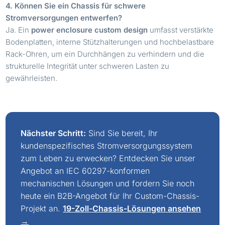
4. Können Sie ein Chassis für schwere
Stromversorgungen entwerfen?
Ja. Ein
power enclosure custom design
umfasst verstärkte
Bodenplatten, interne Stützhalterungen und hochbelastbare
Rack-Ohren, um ein Durchhängen zu verhindern und die
strukturelle Integrität unter schweren Lasten zu
gewährleisten.
Nächster Schritt:
Sind Sie bereit, Ihr
kundenspezifisches Stromversorgungssystem
zum Leben zu erwecken? Entdecken Sie unser
Angebot an IEC 60297-konformen
mechanischen Lösungen und fordern Sie noch
heute ein B2B-Angebot für Ihr Custom-Chassis-
Projekt an.
19-Zoll-Chassis-Lösungen ansehen
→