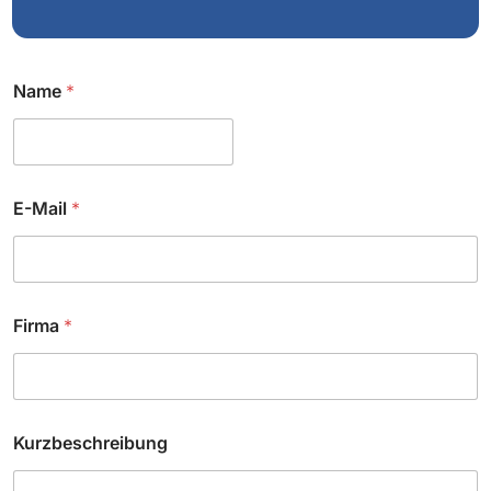
Name
*
E-Mail
*
K
Firma
*
u
r
z
b
e
s
Kurzbeschreibung
c
h