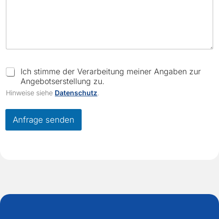
r
e
i
b
u
n
g
*
C
Ich stimme der Verarbeitung meiner Angaben zur
F
h
Angebotserstellung zu.
i
e
Hinweise siehe
Datenschutz
.
r
c
m
k
a
b
Anfrage senden
o
x
e
s
*