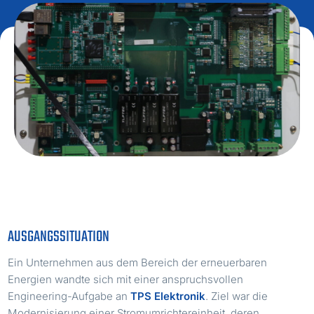
AUSGANGSSITUATION
Ein Unternehmen aus dem Bereich der erneuerbaren
Energien wandte sich mit einer anspruchsvollen
Engineering-Aufgabe an
TPS Elektronik
. Ziel war die
Modernisierung einer Stromumrichtereinheit, deren