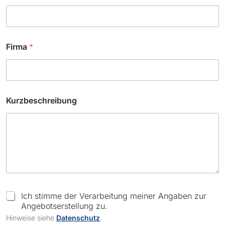
Firma
*
C
Kurzbeschreibung
h
e
c
k
b
o
x
e
s
N
C
Ich stimme der Verarbeitung meiner Angaben zur
a
h
Angebotserstellung zu.
m
e
e
Hinweise siehe
Datenschutz
.
c