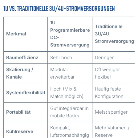
1U VS. TRADITIONELLE 3U/4U-STROMVERSORGUNGEN
1U
Traditionelle
Programmierbare
Merkmal
3U/4U
DC-
Stromversorgung
Stromversorgung
Raumeffizienz
Sehr hoch
Geringer
Skalierung /
Modular
Oft weniger
Kanäle
erweiterbar
flexibel
Hoch (Mix &
Häufig feste
Systemflexibilität
Match möglich)
Konfiguration
Gut integrierbar in
Portabilität
Meist sperriger
mobile Racks
Kompakt,
Mehr Volumen /
Kühlreserve
luftstromabhängig
Reserve