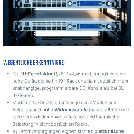
WESENTLICHE ERKENNTNISSE
Der
1U-Formfaktor
(1,75″ / 44,45 mm) ermöglicht eine
hohe Gerätedichte im 19″-Rack und damit deutlich mehr
unabhängige, programmierbare DC-Kanäle als bei 3U-
Systemen.
Moderne 1U-Geräte erreichen je nach Modell und
Betriebspunkt
hohe Wirkungsgrade
(häufig >90 %) und
reduzieren dadurch Verlustleistung und thermische
Belastung in dicht bestückten Racks.
1U-Stromversorgungen eignen sich für
platzkritische