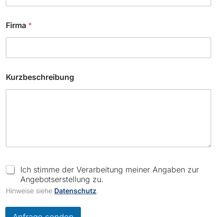
K
Firma
*
u
r
z
b
e
s
Kurzbeschreibung
c
h
r
e
i
b
u
n
g
E
C
Ich stimme der Verarbeitung meiner Angaben zur
-
h
Angebotserstellung zu.
M
e
Hinweise siehe
Datenschutz
.
a
c
i
k
l
b