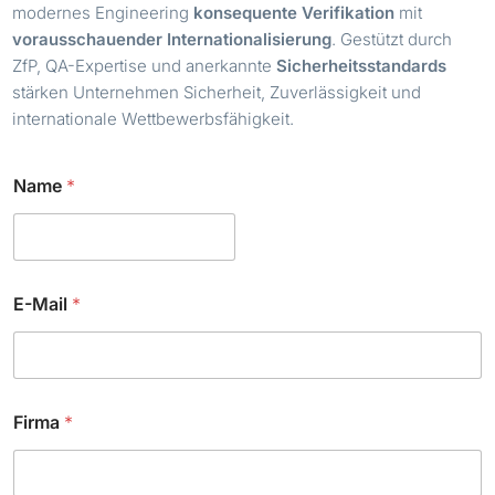
modernes Engineering
konsequente Verifikation
mit
vorausschauender Internationalisierung
. Gestützt durch
ZfP, QA-Expertise und anerkannte
Sicherheitsstandards
stärken Unternehmen Sicherheit, Zuverlässigkeit und
internationale Wettbewerbsfähigkeit.
F
Name
*
i
r
m
a
*
E-Mail
*
Firma
*