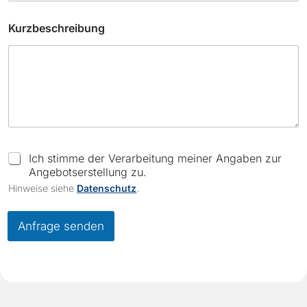
Kurzbeschreibung
C
Ich stimme der Verarbeitung meiner Angaben zur
h
Angebotserstellung zu.
e
Hinweise siehe
Datenschutz
.
c
k
b
Anfrage senden
o
x
e
s
*