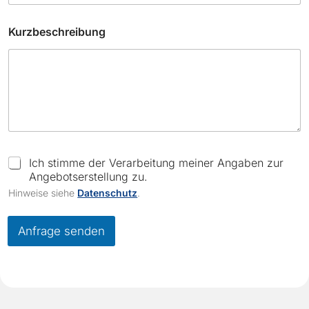
C
Kurzbeschreibung
h
e
c
k
b
o
x
e
s
F
C
Ich stimme der Verarbeitung meiner Angaben zur
i
h
Angebotserstellung zu.
r
e
m
Hinweise siehe
Datenschutz
.
c
a
k
b
Anfrage senden
o
x
e
s
*