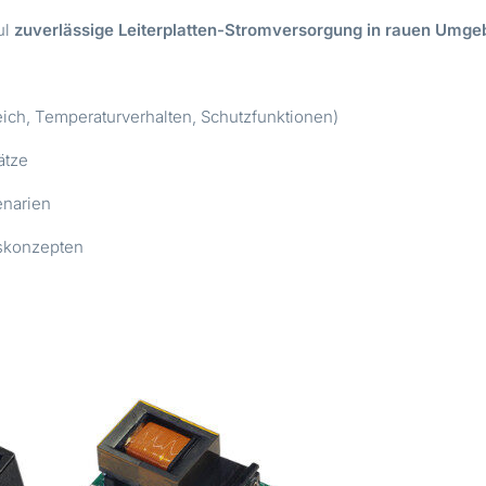
ul
zuverlässige Leiterplatten-Stromversorgung in rauen Umg
ch, Temperaturverhalten, Schutzfunktionen)
ätze
enarien
gskonzepten