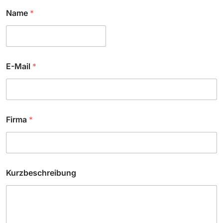
Name
*
E-Mail
*
Firma
*
*
Kurzbeschreibung
*
C
h
e
c
k