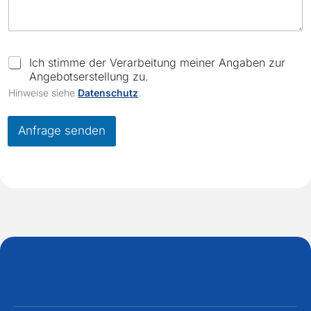
b
o
x
e
C
Ich stimme der Verarbeitung meiner Angaben zur
s
h
Angebotserstellung zu.
e
Hinweise siehe
Datenschutz
.
c
k
b
Anfrage senden
o
x
e
s
*