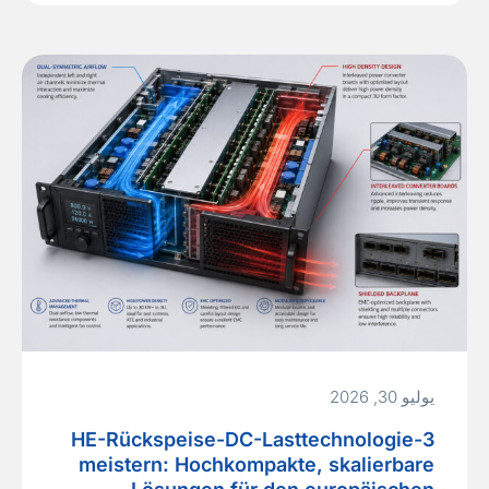
einzelner Lüfter in einem kritischen
Netzwerk‑Switch ausfällt, kann der daraus
resultierende…
Read More »
يوليو 30, 2026
3-HE-Rückspeise-DC-Lasttechnologie
meistern: Hochkompakte, skalierbare