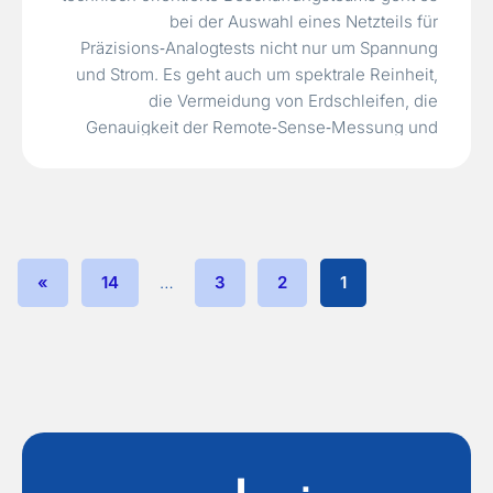
bei der Auswahl eines Netzteils für
Präzisions‑Analogtests nicht nur um Spannung
und Strom. Es geht auch um spektrale Reinheit,
die Vermeidung von Erdschleifen, die
Genauigkeit der Remote‑Sense‑Messung und
darum, ob das Netzteil Artefakte einführt, die
genau die Signale verdecken, die der Ingenieur
messen möchte. Wenn ein…
Read More »
»
14
…
3
2
1