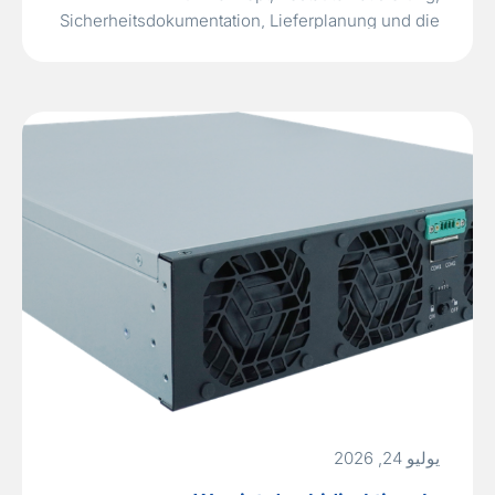
Sicherheitsdokumentation, Lieferplanung und die
spätere Skalierbarkeit vom einzelnen 6HE-Gerät
bis zum Mehrschrank-Leistungssystem. Die EA-
PU 10000 6U Klasse programmierbarer DC-
Stromversorgungen ist relevant, wenn ein RFQ
bereits in der Lieferantenauswahl steht und das
Projektteam belastbare Antworten benötigt:
Welche Spannungs-/Stromklasse…
Read More »
يوليو 24, 2026