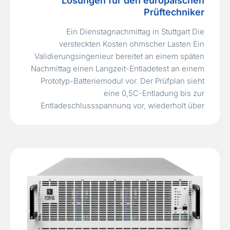
Lösungen für den europäischen
Prüftechniker
Ein Dienstagnachmittag in Stuttgart Die
versteckten Kosten ohmscher Lasten Ein
Validierungsingenieur bereitet an einem späten
Nachmittag einen Langzeit-Entladetest an einem
Prototyp-Batteriemodul vor. Der Prüfplan sieht
eine 0,5C-Entladung bis zur
Entladeschlussspannung vor, wiederholt über
drei Zyklen, wobei die Daten im Ein-Sekunden-
Takt aufgezeichnet werden. Auf dem Papier
erscheint dies unkompliziert. Eine Reihe
miteinander verbundener Herausforderungen
verschlingt jedoch…
Read More »