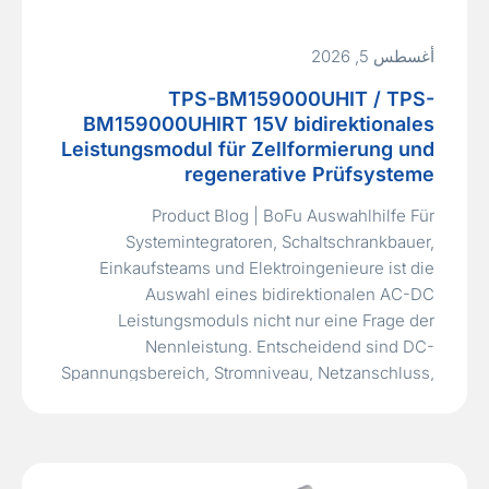
أغسطس 5, 2026
TPS-BM159000UHIT / TPS-
BM159000UHIRT 15V bidirektionales
Leistungsmodul für Zellformierung und
regenerative Prüfsysteme
Product Blog | BoFu Auswahlhilfe Für
Systemintegratoren, Schaltschrankbauer,
Einkaufsteams und Elektroingenieure ist die
Auswahl eines bidirektionalen AC-DC
Leistungsmoduls nicht nur eine Frage der
Nennleistung. Entscheidend sind DC-
Spannungsbereich, Stromniveau, Netzanschluss,
Luftführung, Kommunikationsschnittstelle,
Dokumentation und die Einbindung in das
Gesamtsystem. Dieser Beitrag beschreibt die
Auswahl- und RFQ-relevanten Kriterien für TPS-