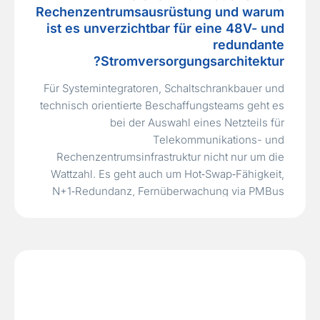
Rechenzentrumsausrüstung und warum
ist es unverzichtbar für eine 48V- und
redundante
Stromversorgungsarchitektur?
Für Systemintegratoren, Schaltschrankbauer und
technisch orientierte Beschaffungsteams geht es
bei der Auswahl eines Netzteils für
Telekommunikations- und
Rechenzentrumsinfrastruktur nicht nur um die
Wattzahl. Es geht auch um Hot‑Swap‑Fähigkeit,
N+1‑Redundanz, Fernüberwachung via PMBus
und darum, ob das Gerät die volle
Ausgangsleistung bei erhöhten
Umgebungstemperaturen ohne
Leistungsreduzierung aufrechterhalten kann.
Wenn ein einzelnes Leistungsmodul in einem
kritischen Netzknoten…
Read More »