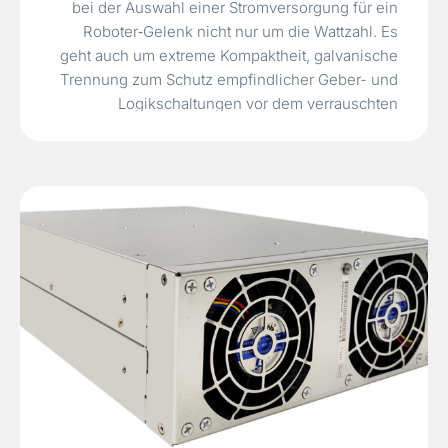
bei der Auswahl einer Stromversorgung für ein
Roboter‑Gelenk nicht nur um die Wattzahl. Es
geht auch um extreme Kompaktheit, galvanische
Trennung zum Schutz empfindlicher Geber- und
Logikschaltungen vor dem verrauschten
Motor‑Leistungsbus, die Fähigkeit, in einer
abgedichteten Hochtemperatur‑Umgebung
zuverlässig zu arbeiten, und die
Langzeitzuverlässigkeit, um kostspielige
Ausfallzeiten…
Read More »