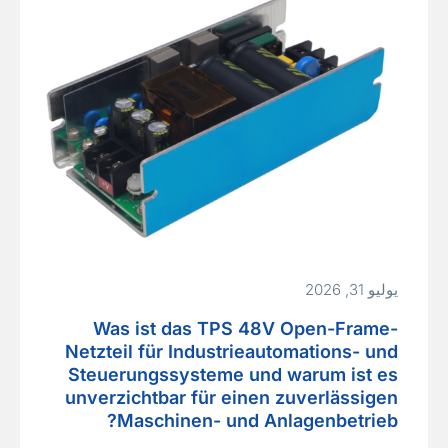
BM159000UHIT und TPS-BM159000UHIRT.
Bidirektionale Lösung anfragenTPS-
BM159000UHIT ansehenTPS-BM159000UHIRT
ansehen…
Read More »
يوليو 31, 2026
Was ist das TPS 48V Open-Frame-
Netzteil für Industrieautomations- und
Steuerungssysteme und warum ist es
unverzichtbar für einen zuverlässigen
Maschinen- und Anlagenbetrieb?