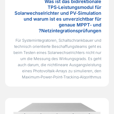
Was ist das bidirektionale
TPS‑Leistungsmodul für
Solarwechselrichter und PV‑Simulation
und warum ist es unverzichtbar für
genaue MPPT‑ und
Netzintegrationsprüfungen?
Für Systemintegratoren, Schaltschrankbauer und
technisch orientierte Beschaffungsteams geht es
beim Testen eines Solarwechselrichters nicht nur
um die Messung des Wirkungsgrads. Es geht
auch darum, die nichtlineare Ausgangsleistung
eines Photovoltaik‑Arrays zu simulieren, den
Maximum‑Power‑Point‑Tracking‑Algorithmus
unter dynamischen Bedingungen zu validieren
und zu überprüfen, ob der Wechselrichter sicher
mit dem Netz interagiert. Wenn ein Testlabor
separate DC‑Quellen und…
Read More »