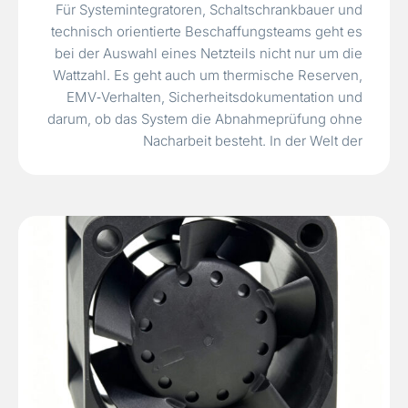
Für Systemintegratoren, Schaltschrankbauer und
technisch orientierte Beschaffungsteams geht es
bei der Auswahl eines Netzteils nicht nur um die
Wattzahl. Es geht auch um thermische Reserven,
EMV‑Verhalten, Sicherheitsdokumentation und
darum, ob das System die Abnahmeprüfung ohne
Nacharbeit besteht. In der Welt der
Industrieautomation, in der 48 V DC zunehmend
für verteilte Stromversorgungsarchitekturen,
Motorantriebe und Hochleistungssensoren
verwendet werden,…
Read More »