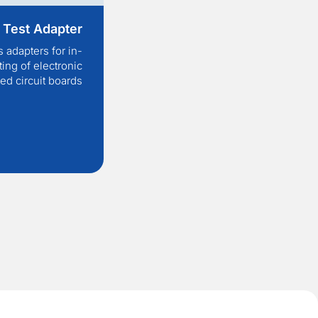
 Test Adapter
 adapters for in-
ting of electronic
ted circuit boards