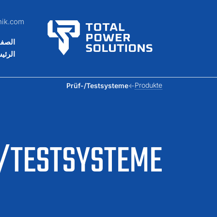
nik.com
الصف
الرئي
Produkte
Prüf-/Testsysteme
/TESTSYSTEME