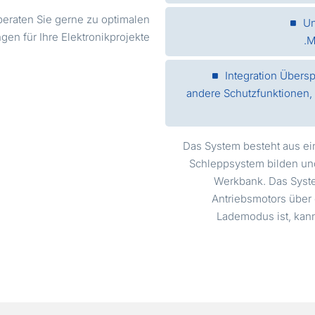
 beraten Sie gerne zu optimalen
Un
gen für Ihre Elektronikprojekte
M
Integration Übers
andere Schutzfunktionen, 
Das System besteht aus ei
Schleppsystem bilden und
Werkbank. Das Syst
Antriebsmotors übe
Lademodus ist, kan