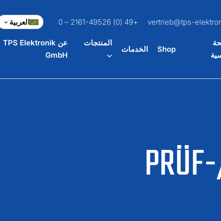
vertrieb@tps-elektro
+49 (0) 2161-49526 – 0
العربية
حة
المنتجات
عن TPS Elektronik
Shop
الخدمات
سية
GmbH
PRÜF-